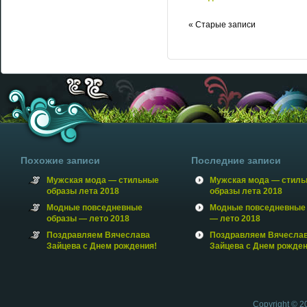
« Старые записи
Похожие записи
Последние записи
Мужская мода — стильные
Мужская мода — стил
образы лета 2018
образы лета 2018
Модные повседневные
Модные повседневные
образы — лето 2018
— лето 2018
Поздравляем Вячеслава
Поздравляем Вячесла
Зайцева с Днем рождения!
Зайцева с Днем рожден
Copyright © 2