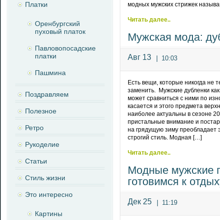
Платки
модных мужских стрижек называ
Читать далее..
Оренбургский
пуховый платок
Мужская мода: ду
Павловопосадские
платки
Авг 13
|
10:03
Пашмина
Есть вещи, которые никогда не 
заменить. Мужские дубленки как 
Поздравляем
может сравниться с ними по изн
касается и этого предмета верх
Полезное
наиболее актуальны в сезоне 20
пристальные внимание и постара
Ретро
на грядущую зиму преобладает э
строгий стиль. Модная […]
Рукоделие
Читать далее..
Статьи
Модные мужские 
Стиль жизни
готовимся к отдых
Это интересно
Дек 25
|
11:19
Картины