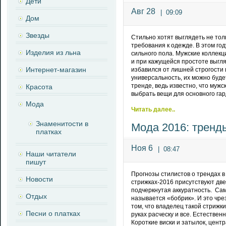
Дети
Авг 28
|
09:09
Дом
Звезды
Стильно хотят выглядеть не то
требования к одежде. В этом го
Изделия из льна
сильного пола. Мужские коллек
и при кажущейся простоте выгл
Интернет-магазин
избавился от лишней строгости
универсальность, их можно будет
тренде, ведь известно, что мужс
Красота
выбрать вещи для основного гар
Мода
Читать далее..
Знаменитости в
Мода 2016: тренд
платках
Ноя 6
|
08:47
Наши читатели
пишут
Прогнозы стилистов о трендах в
Новости
стрижках-2016 присутствуют д
подчеркнутая аккуратность. Са
Отдых
называется «бобрик». И это чр
том, что владелец такой стрижки
Песни о платках
руках расческу и все. Естестве
Короткие виски и затылок, цент