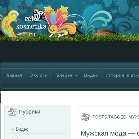
Главная
О блоге
Галерея
Видео
История платк
Рубрики
POSTS TAGGED ‘МУЖ
Видео
Мужская мода — с