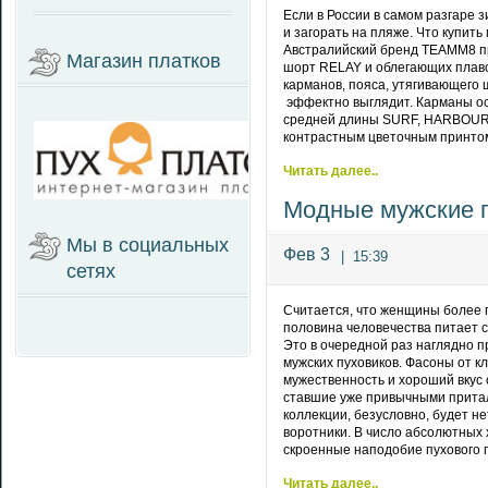
Если в России в самом разгаре 
и загорать на пляже. Что купит
Австралийский бренд TEAMM8 пр
Магазин платков
шорт RELAY и облегающих плав
карманов, пояса, утягивающего 
эффектно выглядит. Карманы о
средней длины SURF, HARBOUR 
контрастным цветочным принтом 
Читать далее..
Модные мужские п
Мы в социальных
Фев 3
|
15:39
сетях
Считается, что женщины более 
половина человечества питает 
Это в очередной раз наглядно 
мужских пуховиков. Фасоны от к
мужественность и хороший вкус 
ставшие уже привычными прита
коллекции, безусловно, будет 
воротники. В число абсолютных
скроенные наподобие пухового п
Читать далее..