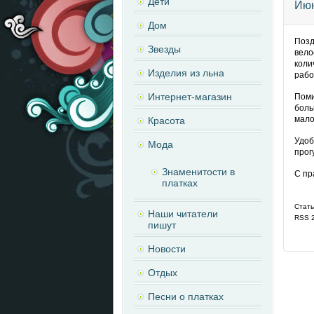
Дети
Июн
Дом
Позд
Звезды
вело
коли
Изделия из льна
рабо
Интернет-магазин
Поми
боль
мало
Красота
Удоб
Мода
прог
Знаменитости в
С пр
платках
Стать
Наши читатели
RSS 2
пишут
Новости
Отдых
Песни о платках