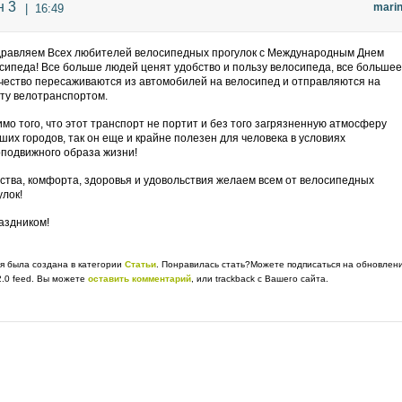
 3
mari
|
16:49
равляем Всех любителей велосипедных прогулок с Международным Днем
сипеда! Все больше людей ценят удобство и пользу велосипеда, все большее
чество пересаживаются из автомобилей на велосипед и отправляются на
ту велотранспортом.
мо того, что этот транспорт не портит и без того загрязненную атмосферу
ших городов, так он еще и крайне полезен для человека в условиях
подвижного образа жизни!
ства, комфорта, здоровья и удовольствия желаем всем от велосипедных
улок!
аздником!
я была создана в категории
Статьи
. Понравилась стать?Можете подписаться на обновлен
.0 feed. Вы можете
оставить комментарий
, или trackback с Вашего сайта.