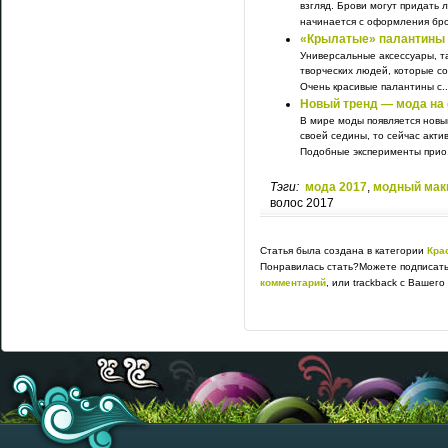
взгляд. Брови могут придать
начинается с оформления бров
«Крылатые» палантины 
Универсальные аксессуары, та
творческих людей, которые с
Очень красивые палантины с..
Новый тренд — мода на
В мире моды появляется новы
своей седины, то сейчас акт
Подобные эксперименты прио.
Тэги:
мода 2017
,
модный мак
волос 2017
Статья была создана в категории
Кра
Понравилась стать?Можете подписать
комментарий
, или trackback с Вашего