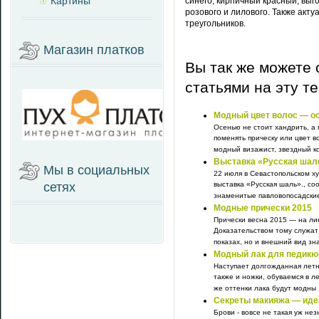
Картины
синего, кирпичный красный, вы
розового и лилового. Также акту
треугольников.
Магазин платков
Вы так же можете 
статьями на эту т
Модный цвет волос — о
Осенью не стоит хандрить, а
поменять прическу или цвет в
модный визажист, звездный ко
Выставка «Русская шал
Мы в социальных
22 июля в Севастопольском х
сетях
выставка «Русская шаль»., со
знаменитые павловопосадские
Модные прически 2015
Прически весна 2015 — на ли
Доказательством тому служат
показах, но и внешний вид зна
Модный лак для педикю
Наступает долгожданная летня
также и ножки, обуваемся в л
же оттенки лака будут модны .
Секреты макияжа — иде
Брови - вовсе не такая уж не