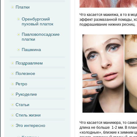
Платки
Что касается макияжа, в то в м
Оренбургский
эффект размазанной помады, хо
пуховый платок
подкрашивание нижних ресниц.
Павловопосадские
платки
Пашмина
Поздравляем
Полезное
Ретро
Рукоделие
Статьи
Стиль жизни
Что касается маникюра, то само
Это интересно
длина не больше 1-2 мм. В план
«холодные», близкие к зимним 