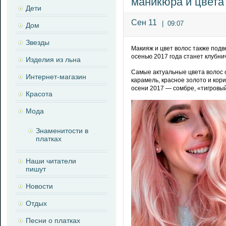
маникюра и цвета
Дети
Сен 11
|
09:07
Дом
Звезды
Макияж и цвет волос также под
осенью 2017 года станет клубни
Изделия из льна
Самые актуальные цвета волос о
Интернет-магазин
карамель, красное золото и ко
осени 2017 — сомбре, «тигровый
Красота
Мода
Знаменитости в
платках
Наши читатели
пишут
Новости
Отдых
Песни о платках