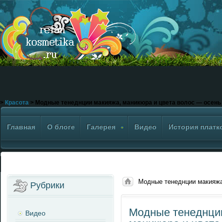
>
Красота
> Модные тенеднции макияжа, маникюра и цвета волос — осень
Главная
О блоге
Галерея
Видео
История платк
Модные тенеднции макияжа
Рубрики
Модные тенеднци
Видео