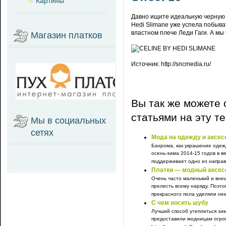
Картины
Давно ищите идеальную черную с
Hedi Slimane уже успела побыва
властном плече Леди Гаги. А мы
Магазин платков
Источник: http://sncmedia.ru/
Вы так же можете 
статьями на эту т
Мы в социальных
сетях
Мода на одежду и аксес
Бахрома, как украшение одеж
осень-зима 2014-15 годов в в
поддерживает одно из направ
Платки — модный аксес
Очень часто маленький и вне
прелесть всему наряду. Поэт
прекрасного пола уделяли нем
С чем носить шубу
Лучший способ утеплиться зим
предоставили модницам огро