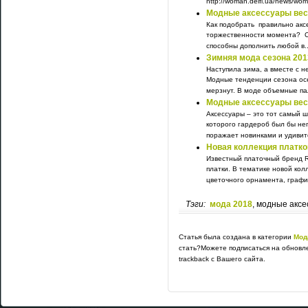
http://woman.delfi.ua/news/wom
Модные аксессуары вес
Как подобрать правильно аксе
торжественности момента? Ст
способны дополнить любой в..
Зимняя мода сезона 201
Наступила зима, а вместе с н
Модные тенденции сезона осе
мерзнут. В моде объемные пал
Модные аксессуары вес
Аксессуары – это тот самый 
которого гардероб был бы не
поражает новинками и удивит
Новая коллекция платков
Известный платочный бренд R
платки. В тематике новой ко
цветочного орнамента, график
Тэги:
мода 2018
, модные акс
Статья была создана в категории
Мод
стать?Можете подписаться на обновл
trackback с Вашего сайта.