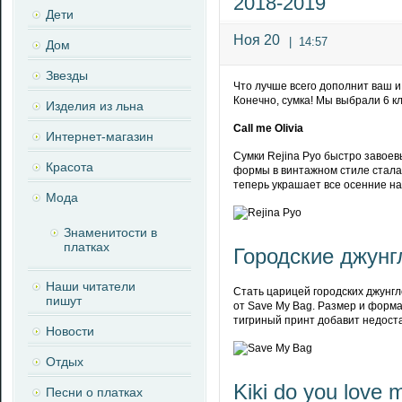
2018-2019
Дети
Ноя 20
|
14:57
Дом
Звезды
Что лучше всего дополнит ваш и
Конечно, сумка! Мы выбрали 6 к
Изделия из льна
Call me Olivia
Интернет-магазин
Сумки Rejina Pyo быстро завоев
Красота
формы в винтажном стиле стал
теперь украшает все осенние н
Мода
Знаменитости в
платках
Городские джунг
Наши читатели
Стать царицей городских джунг
пишут
от Save My Bag. Размер и форма
тигриный принт добавит недоста
Новости
Отдых
Kiki do you love 
Песни о платках