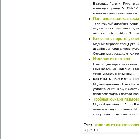
В столице Латвии - Риге, в ра
коллекции бренда “PEONY” - 
всеми любимых павловопоса..
Павловопосадская косы
Талантливый дизайнер Агния 
шедевром из павловопосадски
образ «a-la babushka». Это зв
Как сшить шерстяную юб
Модный мировой тренд уже не
дизайнеры периодически испо
Сегодня мы расскажем, как мо
Изделия из платков
Платок - универсальная вещь.
замечательные изделия - одеж
точно угадать с рисунком ...
Как сшить юбку и жакет и
Модный дизайнер Агния Балаб
условиях сшить юбку и жакет и
павловопосадских платков пол
Тройная юбка из павлов
Модный дизайнер – Агния Ба
павловопосадского платка. И 
совершенно отдельных и незав
Тэги:
изделия из павловопос
корсеты