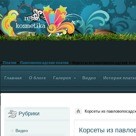
>
Платки
>
Павловопосадские платки
> Корсеты из павловопосадских пла
Главная
О блоге
Галерея
Видео
История платк
Корсеты из павловопосадс
Рубрики
Корсеты из павло
Видео