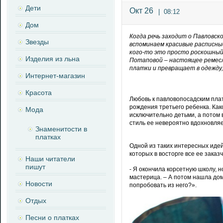
Дети
Окт 26
|
08:12
Дом
Когда речь заходит о Павловско
Звезды
вспоминаем красивые расписные
кого-то это просто роскошный
Изделия из льна
Потаповой – настоящее ремесл
платки и превращает в одежду,
Интернет-магазин
Красота
Любовь к павловопосадским пла
рождения третьего ребенка. Как
Мода
исключительно детьми, а потом 
стиль ее невероятно вдохновляе
Знаменитости в
платках
Одной из таких интересных идей
которых в восторге все ее заказ
Наши читатели
пишут
- Я окончила корсетную школу, н
мастерица. – А потом нашла дом
Новости
попробовать из него?».
Отдых
Песни о платках