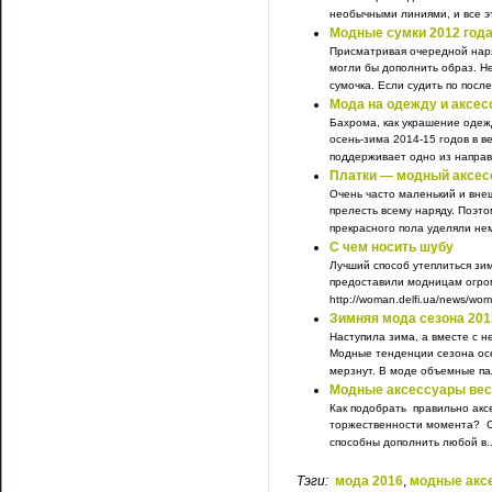
необычными линиями, и все эт
Модные сумки 2012 год
Присматривая очередной наря
могли бы дополнить образ. Н
сумочка. Если судить по посл
Мода на одежду и аксес
Бахрома, как украшение одеж
осень-зима 2014-15 годов в в
поддерживает одно из направ
Платки — модный аксес
Очень часто маленький и вне
прелесть всему наряду. Поэт
прекрасного пола уделяли нем
С чем носить шубу
Лучший способ утеплиться зим
предоставили модницам огро
http://woman.delfi.ua/news/wom
Зимняя мода сезона 201
Наступила зима, а вместе с н
Модные тенденции сезона осе
мерзнут. В моде объемные пал
Модные аксессуары вес
Как подобрать правильно аксе
торжественности момента? Ст
способны дополнить любой в..
Тэги:
мода 2016
,
модные акс