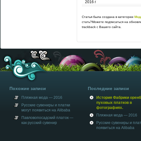
2016 г
Статья была создана в категории
Мод
стать?Можете подписаться на обновл
trackback с Вашего сайта.
Похожие записи
Последние записи
Пляжная мода — 2016
История Фабрики оренб
пуховых платков в
Русские сувениры и платки
фотографиях.
могут появиться на Alibaba
Пляжная мода — 2016
Павловопосадский платок —
как русский сувенир
Русские сувениры и плат
появиться на Alibaba