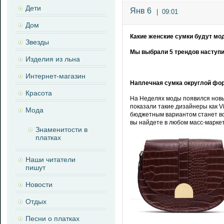
Дети
Янв 6
|
09:01
Дом
Какие женские сумки будут мо
Звезды
Мы выбрали 5 трендов наступи
Изделия из льна
Интернет-магазин
Наплечная сумка округлой ф
Красота
На Неделях моды появился новы
показали такие дизайнеры как Vic
Мода
бюджетным вариантом станет вс
вы найдете в любом масс-маркет
Знаменитости в
платках
Наши читатели
пишут
Новости
Отдых
Песни о платках