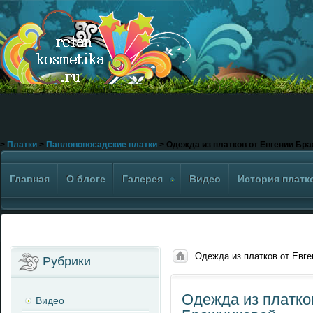
>
Платки
>
Павловопосадские платки
> Одежда из платков от Евгении Бр
Главная
О блоге
Галерея
Видео
История платк
Одежда из платков от Евг
Рубрики
Одежда из платко
Видео