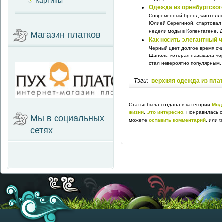
Картины
Одежда из оренбургског
Современный бренд «интелле
Юлией Серегиной, стартовал 
недели моды в Копенгагене. Д
Магазин платков
Как носить элегантный 
Черный цвет долгое время счи
Шанель, которая называла че
стал невероятно популярным, и
Тэги:
верхняя одежда из пла
Статья была создана в категории
Мод
жизни
,
Это интересно
. Понравилась 
Мы в социальных
можете
оставить комментарий
, или 
сетях