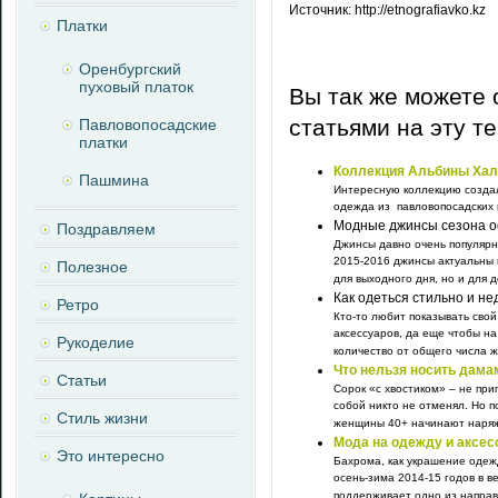
Источник: http://etnografiavko.kz
Платки
Оренбургский
пуховый платок
Вы так же можете 
статьями на эту т
Павловопосадские
платки
Коллекция Альбины Хал
Пашмина
Интересную коллекцию созда
одежда из павловопосадских пл
Модные джинсы сезона о
Поздравляем
Джинсы давно очень популярн
2015-2016 джинсы актуальны к
Полезное
для выходного дня, но и для де
Как одеться стильно и не
Ретро
Кто-то любит показывать сво
аксессуаров, да еще чтобы на
Рукоделие
количество от общего числа ж
Что нельзя носить дамам
Статьи
Сорок «с хвостиком» – не при
собой никто не отменял. Но 
Стиль жизни
женщины 40+ начинают наряжа
Мода на одежду и аксес
Это интересно
Бахрома, как украшение одеж
осень-зима 2014-15 годов в в
поддерживает одно из направ