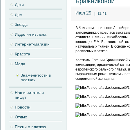
Бражниковой
Дети
Июл 29
|
11:41
Дом
Звезды
В большом павильоне Левобереж
заповедника открылась выставк
Изделия из льна
стилиста Евгении Михайловны 
коллекции Е.М. Бражниковой ок
Интернет-магазин
натуральных тканей. В основе 
расписных платков.
Красота
Костюмы Евгении Бражниковой х
Мода
композиции, органической связь
европейского бального платья, 
выраженным романтизмом и поэт
Знаменитости в
современной женщины.
платках
Наши читатели
пишут
Новости
Отдых
Песни о платках