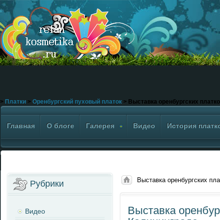
>
Платки
>
Оренбургский пуховый платок
> Выставка оренбургских платко
Главная
О блоге
Галерея
Видео
История платк
Выставка оренбургских пла
Рубрики
Выставка оренбур
Видео