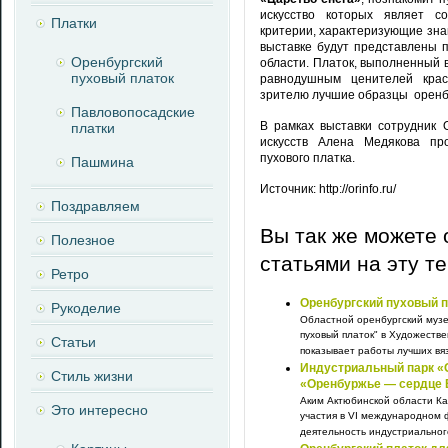
искусство которых являет с
Платки
критерии, характеризующие зна
выставке будут представлены 
Оренбургский
области. Платок, выполненный в
пуховый платок
равнодушным ценителей крас
зрителю лучшие образцы оренбу
Павловопосадские
В рамках выставки сотрудник 
платки
искусств Алена Медякова про
пухового платка.
Пашмина
Источник: http://orinfo.ru/
Поздравляем
Вы так же можете 
Полезное
статьями на эту т
Ретро
Оренбургский пуховый п
Рукоделие
Областной оренбургский музе
пуховый платок" в Художеств
Статьи
показывает работы лучших вяз
Индустриальный парк «
Стиль жизни
«Оренбуржье — сердце 
Аким Актюбинской области Ка
Это интересно
участия в VI международном
деятельность индустриальног