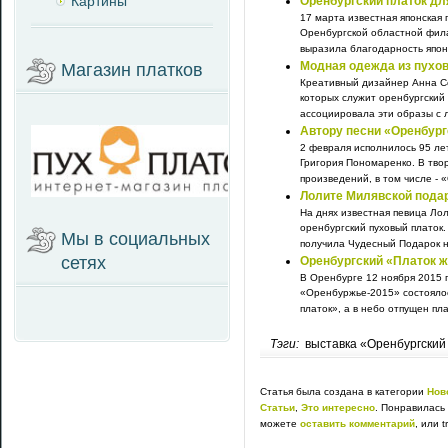
Картины
Оренбургский платок дл
17 марта известная японская
Оренбургской областной фил
выразила благодарность японс
Модная одежда из пухов
Магазин платков
Креативный дизайнер Анна Со
которых служит оренбургский 
ассоциировала эти образы с л
Автору песни «Оренбург
2 февраля исполнилось 95 ле
Григория Пономаренко. В тво
произведений, в том числе - «
Лолите Милявской подар
На днях известная певица Лол
оренбургский пуховый платок.
Мы в социальных
получила Чудесный Подарок на
сетях
Оренбургский «Платок ж
В Оренбурге 12 ноября 2015 
«Оренбуржье-2015» состоялос
платок», а в небо отпущен пла
Тэги:
выставка «Оренбургский
Статья была создана в категории
Нов
Статьи
,
Это интересно
. Понравилась
можете
оставить комментарий
, или 