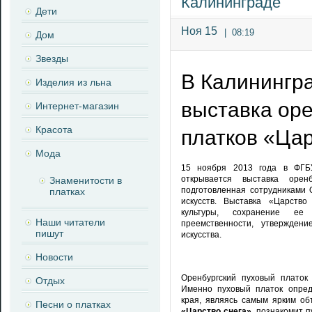
Калининграде
Дети
Ноя 15
|
08:19
Дом
Звезды
В Калинингра
Изделия из льна
выставка оре
Интернет-магазин
Красота
платков «Цар
Мода
15 ноября 2013 года в ФГБУ
открывается выставка оре
Знаменитости в
подготовленная сотрудниками 
платках
искусств. Выставка «Царство
культуры, сохранение ее
Наши читатели
преемственности, утвержден
пишут
искусства.
Новости
Оренбургский пуховый платок 
Отдых
Именно пуховый платок опред
края, являясь самым ярким об
Песни о платках
«Царство снега»
, познакомит 