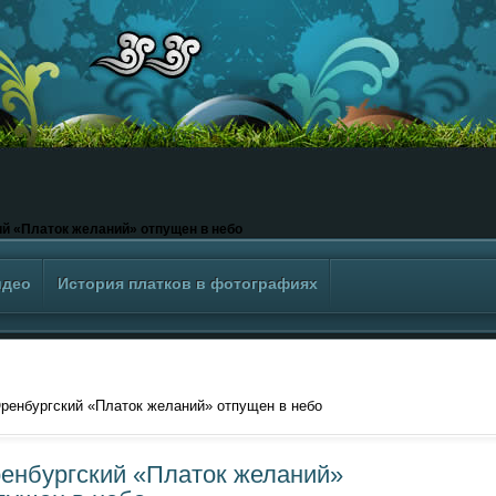
й «Платок желаний» отпущен в небо
идео
История платков в фотографиях
ренбургский «Платок желаний» отпущен в небо
енбургский «Платок желаний»