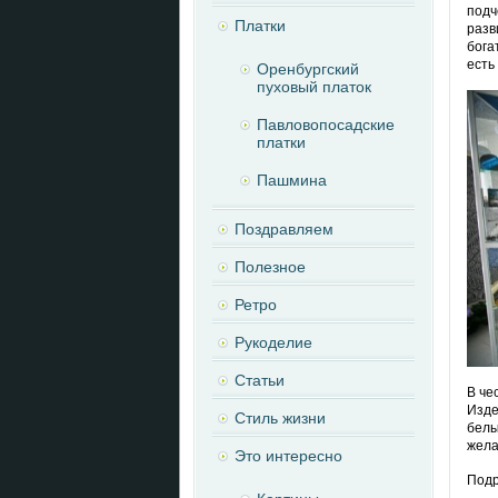
подч
Платки
разв
бога
есть
Оренбургский
пуховый платок
Павловопосадские
платки
Пашмина
Поздравляем
Полезное
Ретро
Рукоделие
Статьи
В че
Изде
Стиль жизни
белы
жела
Это интересно
Подр