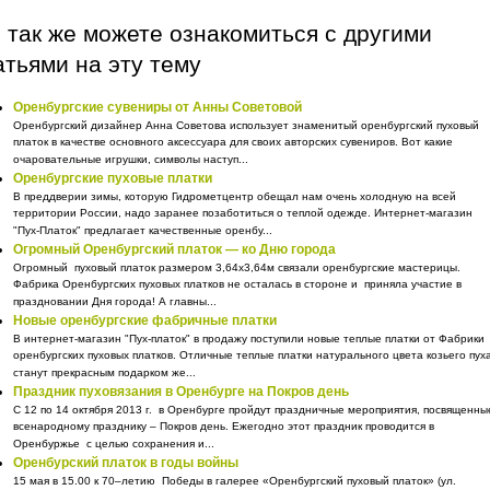
 так же можете ознакомиться с другими
атьями на эту тему
Оренбургские сувениры от Анны Советовой
Оренбургский дизайнер Анна Советова использует знаменитый оренбургский пуховый
платок в качестве основного аксессуара для своих авторских сувениров. Вот какие
очаровательные игрушки, символы наступ...
Оренбургские пуховые платки
В преддверии зимы, которую Гидрометцентр обещал нам очень холодную на всей
территории России, надо заранее позаботиться о теплой одежде. Интернет-магазин
"Пух-Платок" предлагает качественные оренбу...
Огромный Оренбургский платок — ко Дню города
Огромный пуховый платок размером 3,64х3,64м связали оренбургские мастерицы.
Фабрика Оренбургских пуховых платков не осталась в стороне и приняла участие в
праздновании Дня города! А главны...
Новые оренбургские фабричные платки
В интернет-магазин "Пух-платок" в продажу поступили новые теплые платки от Фабрики
оренбургских пуховых платков. Отличные теплые платки натурального цвета козьего пух
станут прекрасным подарком же...
Праздник пуховязания в Оренбурге на Покров день
С 12 по 14 октября 2013 г. в Оренбурге пройдут праздничные мероприятия, посвященны
всенародному празднику – Покров день. Ежегодно этот праздник проводится в
Оренбуржье с целью сохранения и...
Оренбурский платок в годы войны
15 мая в 15.00 к 70–летию Победы в галерее «Оренбургский пуховый платок» (ул.