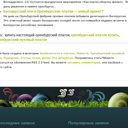
Володарского, 13) состоится праздничное мероприятие «Как платок оборону крепил». Э
дань уважения и памяти оренбургск...
Белорусский лён и Оренбургские платки — новый проект?
На днях на Оренбургской фабрике пуховых платков побывала делегация из Белоруссии.
Это ответный визит наших белорусских соседей после состоявшейся недавно встречи в
Белоруссии российских чиновников ...
ги:
купить настоящий оренбургский платок,
оренбургский платок купить
,
енбургский пуховый платок
я была создана в категории
Знаменитости в платках
,
Новости
,
Оренбургский пуховый
ок
,
Рукоделие
,
Статьи
,
Стиль жизни
,
Это интересно
. Понравилась стать?Можете
саться на обновления RSS 2.0 feed. Вы можете
оставить комментарий
, или trackback с
о сайта.
оследние записи
Популярные записи