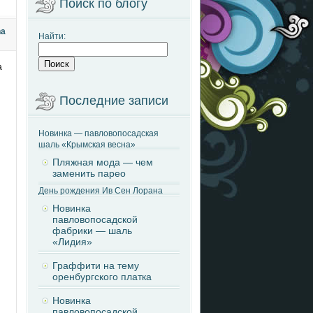
Поиск по блогу
na
Найти:
а
Последние записи
Новинка — павловопосадская
шаль «Крымская весна»
Пляжная мода — чем
заменить парео
День рождения Ив Сен Лорана
Новинка
павловопосадской
фабрики — шаль
«Лидия»
Граффити на тему
оренбургского платка
Новинка
павловопосадской