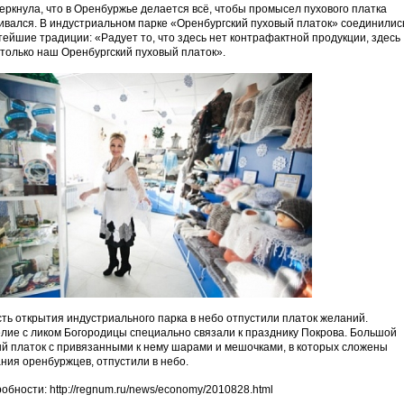
еркнула, что в Оренбуржье делается всё, чтобы промысел пухового платка
ивался. В индустриальном парке «Оренбургский пуховый платок» соединилис
тейшие традиции: «Радует то, что здесь нет контрафактной продукции, здесь
 только наш Оренбургский пуховый платок».
сть открытия индустриального парка в небо отпустили платок желаний.
лие с ликом Богородицы специально связали к празднику Покрова. Большой
й платок с привязанными к нему шарами и мешочками, в которых сложены
ния оренбуржцев, отпустили в небо.
обности: http://regnum.ru/news/economy/2010828.html