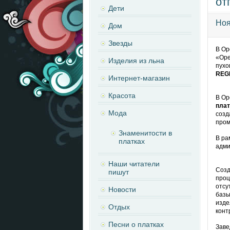
от
Дети
Ноя
Дом
Звезды
В Ор
«Оре
Изделия из льна
пухо
REG
Интернет-магазин
Красота
В Ор
плат
Мода
созд
пром
Знаменитости в
В ра
платках
адми
Наши читатели
Созд
пишут
проц
отсу
Новости
базы
изде
Отдых
конт
Песни о платках
Заве