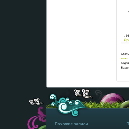
Тэ
Ор
Стать
плат
подпи
Вашег
Похожие записи
П