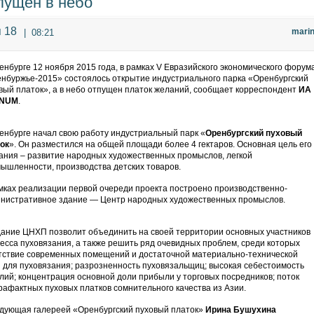
пущен в небо
 18
mari
|
08:21
енбурге 12 ноября 2015 года, в рамках V Евразийского экономического форум
нбуржье-2015» состоялось открытие индустриального парка «Оренбургский
вый платок», а в небо отпущен платок желаний, сообщает корреспондент
ИА
NUM
.
енбурге начал свою работу индустриальный парк «
Оренбургский пуховый
ок
». Он разместился на общей площади более 4 гектаров. Основная цель его
ания – развитие народных художественных промыслов, легкой
ышленности, производства детских товаров.
мках реализации первой очереди проекта построено производственно-
нистративное здание — Центр народных художественных промыслов.
ание ЦНХП позволит объединить на своей территории основных участников
есса пуховязания, а также решить ряд очевидных проблем, среди которых
тствие современных помещений и достаточной материально-технической
 для пуховязания; разрозненность пуховязальщиц; высокая себестоимость
лий; концентрация основной доли прибыли у торговых посредников; поток
рафактных пуховых платков сомнительного качества из Азии.
дующая галереей «Оренбургский пуховый платок»
Ирина Бушухина