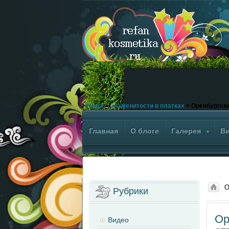
>
Мода
>
Знаменитости в платках
> Оренбургски
Главная
О блоге
Галерея
В
О
Рубрики
Ор
Видео