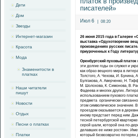
платок в произвед
Дети
писателей»
Дом
Июл 6
|
08:20
Звезды
Интернет-магазин
26 июня 2015 года в Галерее 
выставка «Одухотворение вещи
Красота
произведениях русских писате
приуроченных к Году литерату
Мода
Оренбургский пуховый платок
эти долгие годы он служил и укр
Знаменитости в
как образ вещного мира в литера
платках
Толстого, А. Чехова, И. Бунина, 
Булгакова, А. Аверченко, Н. Тэф
М. Шолохова, К. Симонова, В. Рас
Наши читатели
Фадеева и многих других. Лите
пишут
использованием пухового платка
предмета органически связанно
Новости
этом символическое значение. В
проездом оказывается в деревне
Отдых
иному предстает перед ним. Даж
тесной петербургской квартирке
Песни о платках
серой шали, которой она по-дере
делавших ее ниже ростом». Име
Платки
который безвозвратно потерян д