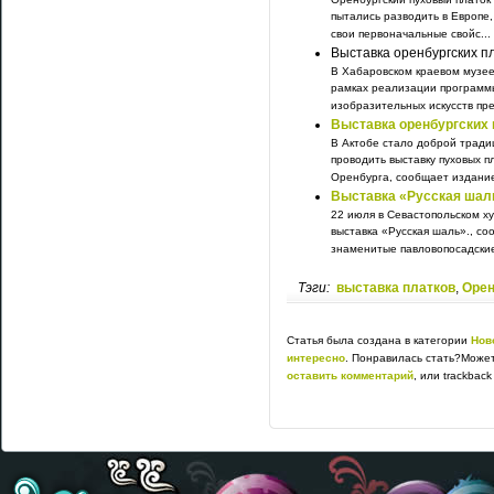
пытались разводить в Европе,
свои первоначальные свойс...
Выставка оренбургских п
В Хабаровском краевом музее 
рамках реализации программы
изобразительных искусств пре
Выставка оренбургских 
В Актобе стало доброй тради
проводить выставку пуховых п
Оренбурга, сообщает издание 
Выставка «Русская шал
22 июля в Севастопольском х
выставка «Русская шаль»., со
знаменитые павловопосадские
Тэги:
выставка платков
,
Орен
Статья была создана в категории
Нов
интересно
. Понравилась стать?Может
оставить комментарий
, или trackbac