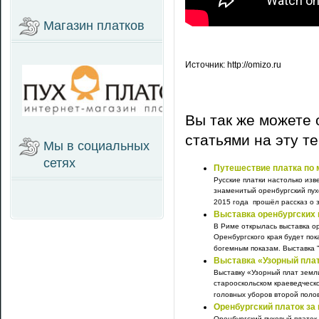
Магазин платков
Источник: http://omizo.ru
Вы так же можете 
статьями на эту т
Мы в социальных
сетях
Путешествие платка по 
Русские платки настолько изв
знаменитый оренбургский пух
2015 года прошёл рассказ о з
Выставка оренбургских 
В Риме открылась выставка о
Оренбургского края будет пок
богемным показам. Выставка "
Выставка «Узорный пла
Выставку «Узорный плат земл
старооскольском краеведческ
головных уборов второй полов
Оренбургский платок за
Оренбургский пуховый платок 