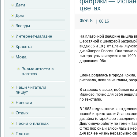
фабрики — Испанс
Дети
цветах
Дом
Фев 8
|
06:16
Звезды
Интернет-магазин
На платочной фабрике вышла вто
шерстяной с шелковой бахромой
Красота
видах ( 6 и 19 ) от Елены Жуко
дизайнеров России. Она также л
литературы и искусства за 1999
Мода
дарования-96».
Знаменитости в
платках
Елена родилась в городе Кохма,
рисовала, лепила из глины, раз
Наши читатели
В старших классах, побывав на 
пишут
Иваново, точно для себя решил
по текстилю.
Новости
В 1983 году закончила отделен
Отдых
тканей и трикотажа» Ивановско
дизайна (старейшее заведение п
Песни о платках
Дипломную работу по теме «Пав
С тех пор она и влюбилась в не
Платки
дня вся ее жизнь неразрывно св