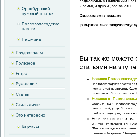
подмосковным Павловским Посадо
и семья, и друзья, все заботы.
Оренбургский
пуховый платок
Скоро ждем в продаже!
Павловопосадские
/puh-platok.ru/catalog/sherstyany
платки
Пашмина
Поздравляем
Вы так же можете 
Полезное
статьями на эту т
Ретро
Новинки Павловопосадс
Рукоделие
Павловопосадская платочная 
покупателей новинками. Худо
Статьи
различные образы в платках. К
Новинки от Павловопос
Стиль жизни
Фабрика ОАО "Павловопосадс
покупателей, разрабатывает н
фабрика рада представить нов
Это интересно
Новинки от интернет-маг
В интернет-магазин "Пух-Пла
Картины
"Павловопосадская платочная
шелковой бахромой "Вечерний