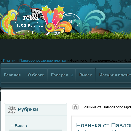
>
Платки
>
Павловопосадские платки
> Новинка от Павловопосадской фаб
Главная
О блоге
Галерея
Видео
История платк
Новинка от Павловопосадс
Рубрики
Новинка от Павло
Видео