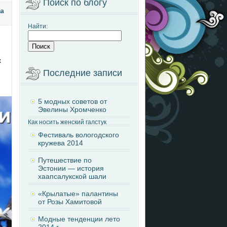
Поиск по блогу
na
Найти:
ы
х
Последние записи
5 модных советов от
Эвелины Хромченко
Как носить женский галстук
Фестиваль вологодского
кружева 2014
Путешествие по
Эстонии — история
хаапсалукской шали
«Крылатые» палантины
от Розы Хамитовой
Модные тенденции лето