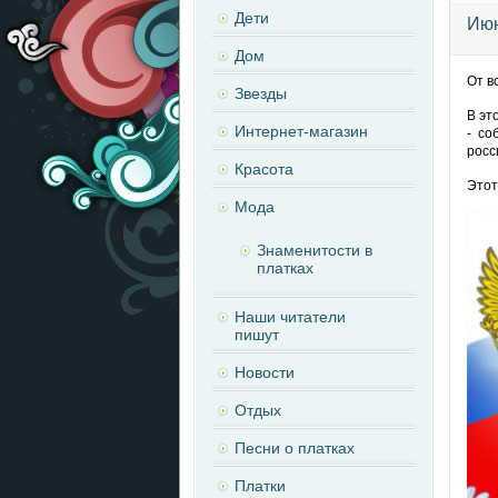
Дети
Июн
Дом
От в
Звезды
В эт
Интернет-магазин
- со
росс
Красота
Этот
Мода
Знаменитости в
платках
Наши читатели
пишут
Новости
Отдых
Песни о платках
Платки