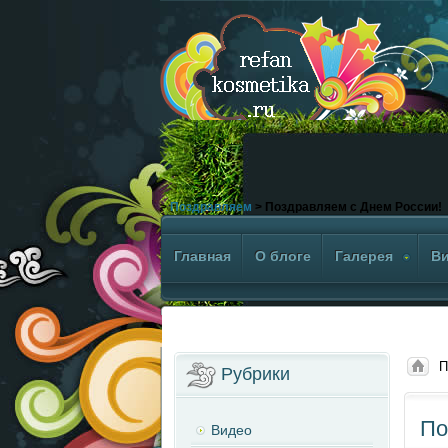
>
Поздравляем
> Поздравляем с Днем России!
Главная
О блоге
Галерея
В
П
Рубрики
По
Видео