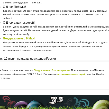
в детях, его будущее — в их бл...
С Днем Победы!
Дорогие друзья! От всей души поздравляем всех с великим праздником - Днем Победы!
Низкий поклон нашим защитникам, которые дали нам возможность - ЖИТЬ здесь и
сейчас! ...
С Днем защиты детей!
1 июня - День защиты детей! Поздравляем всех детей и их родителей с Международны
Днем защиты детей! Не только сегодня, давайте всегда Дарить малышам одни чудеса! 
высохнут слёзы, не бу...
Поздравляем с 9 Мая!
Наступает знаменательный день в нашей истории - День великой Победы! В этот день -
день огромной радости и одновременно грусти, мы вспоминаем трагические годы
истории нашей страны, гордимся подвиг...
ги:
12 июня, поздравляем с днем России
я была создана в категории
Поздравляем
,
Это интересно
. Понравилась стать?Можете
саться на обновления RSS 2.0 feed. Вы можете
оставить комментарий
, или trackback с
о сайта.