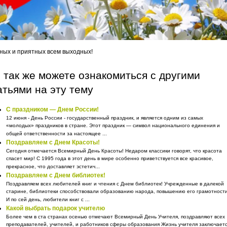
ных и приятных всем выходных!
 так же можете ознакомиться с другими
атьями на эту тему
С праздником — Днем России!
12 июня - День России - государственный праздник, и является одним из самых
«молодых» праздников в стране. Этот праздник — символ национального единения и
общей ответственности за настоящее ...
Поздравляем с Днем Красоты!
Сегодня отмечается Всемирный День Красоты! Недаром классики говорят, что красота
спасет мир! С 1995 года в этот день в мире особенно приветствуется все красивое,
прекрасное, что доставляет эстетич...
Поздравляем с Днем библиотек!
Поздравляем всех любителей книг и чтения с Днем библиотек! Учрежденные в далекой
старине, библиотеки способствовали образованию народа, повышению его грамотности
И по сей день, любители книг с ...
Какой выбрать подарок учителю
Более чем в ста странах осенью отмечают Всемирный День Учителя, поздравляют всех
преподавателей, учителей, и работников сферы образования Жизнь учителя заключает