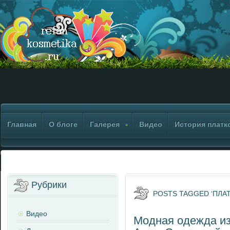
Главная
О блоге
Галерея
Видео
История платк
Рубрики
POSTS TAGGED ‘ПЛАТ
Видео
Модная одежда из