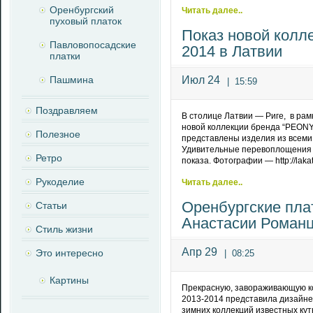
Оренбургский
Читать далее..
пуховый платок
Показ новой колл
Павловопосадские
2014 в Латвии
платки
Пашмина
Июл 24
|
15:59
Поздравляем
В столице Латвии — Риге, в рамк
новой коллекции бренда “PEONY
Полезное
представлены изделия из всеми
Удивительные перевоплощения п
Ретро
показа. Фотографии — http://lakat
Рукоделие
Читать далее..
Оренбургские пла
Статьи
Анастасии Роман
Стиль жизни
Апр 29
Это интересно
|
08:25
Картины
Прекрасную, завораживающую ко
2013-2014 представила дизайне
зимних коллекций известных кут