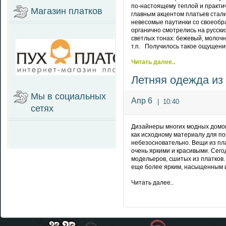
по-настоящему теплой и практич
Магазин платков
главным акцентом платьев стали
невесомые паутинки со своеобр
органично смотрелись на русски
светлых тонах: бежевый, молочн
т.п. Получилось такое ощущение
Читать далее..
Летняя одежда из
Мы в социальных
Апр 6
|
10:40
сетях
Дизайнеры многих модных домов 
как исходному материалу для по
небезосновательно. Вещи из пл
очень яркими и красивыми. Сег
модельеров, сшитых из платков
еще более ярким, насыщенным 
Читать далее..