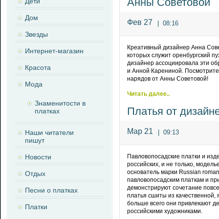
Анны Советовой
Дети
Дом
Фев 27
|
08:16
Звезды
Креативный дизайнер Анна Сове
Интернет-магазин
которых служит оренбургский пу
дизайнер ассоциировала эти об
Красота
и Анной Карениной. Посмотрите
нарядов от Анны Советовой!
Мода
Читать далее..
Знаменитости в
Платья от дизайн
платках
Мар 21
Наши читатели
|
09:13
пишут
Новости
Павловопосадские платки и изде
российских, и не только, модель
основатель марки Russian roma
Отдых
павловопосадским платкам и п
демонстрируют сочетание повсе
Песни о платках
платья сшиты из качественной, я
больше всего они привлекают д
Платки
российскими художниками.