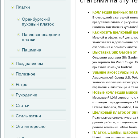
статьями на эту т
Платки
Коллекция шейных платк
В очередной ежегодной колле
Оренбургский
представил платки с рисунка
пуховый платок
Знаменитая змея из культовой 
Как носить шелковый ш
Павловопосадские
Модной и эффектной деталью 
платки
заключается в дополнении ос
очарования и романтичности е
Пашмина
Выставка Silk Garden от
Открытие выставки Silk Garden
универмага Au Pont Rouge. Сп
Поздравляем
приехала команда Radical ...
Зимние аксессуары из 
Полезное
Американский бренд U.S. Pol
зимнюю коллекцию аксессуаро
Ретро
портмоне и визитницы, а такж
Новые коллекции миров
Рукоделие
Московский ЦУМ совместно с
коллекцию, приуроченную к 1
Статьи
Dolce&Gabbana, Valentino, Emil
Шелковый платок от Sirin
Стиль жизни
Результатом сотрудничества бр
ручной работы, «олицетворя
Это интересно
релизе компании. «Мне было о
Платки, шарфы, шарфик
Шарф – это не только аксессу