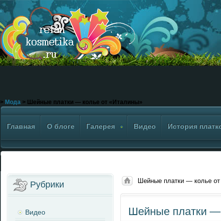
>
Мода
> Шейные платки — колье от «Италины»
Главная
О блоге
Галерея
Видео
История платк
Шейные платки — колье от
Рубрики
Шейные платки —
Видео