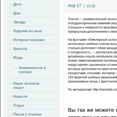
Дети
Апр 17
|
13:25
Дом
Платок — универсальный аксесс
Звезды
полудрагоценными камнями реш
стильное и невероятно красивое
Изделия из льна
прекрасным дополнением к любо
Интернет-магазин
На выставке «Ювелирный салон 
необычные шейные платки-колье
стильно дополняет облик женщи
Красота
и загадочность, — рассказала д
дизайнеры нашли необычное реш
Мода
Новая лимитированная коллекци
представляет различные оттенки
Знаменитости в
которые дополняются кристаллам
платках
лазуритами, опалами, янтарем,
150 моделей шейных украшений.
эксклюзивные колье с кристалла
Наши читатели
пишут
По материалам: http://newslab.r
Новости
Отдых
Вы так же можете 
Песни о платках