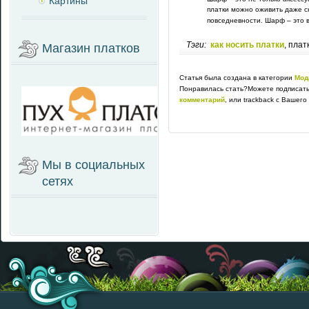
Картины
платки можно оживить даже с
повседневности. Шарф – это в
Тэги:
как носить платки
, плат
Магазин платков
Статья была создана в категории
Мод
Понравилась стать?Можете подписать
комментарий
, или trackback с Вашего
Мы в социальных
сетях