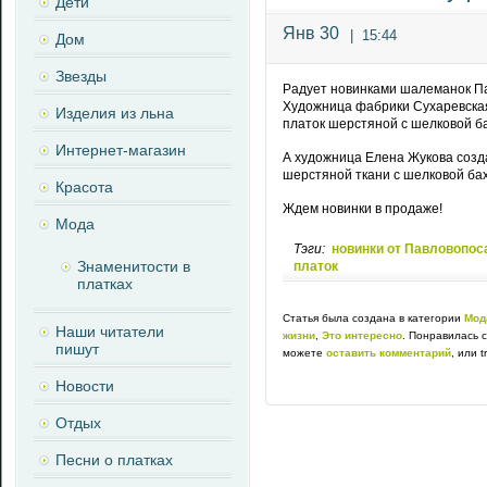
Дети
Янв 30
|
15:44
Дом
Звезды
Радует новинками шалеманок П
Художница фабрики Сухаревская
Изделия из льна
платок шерстяной с шелковой б
Интернет-магазин
А художница Елена Жукова созд
шерстяной ткани с шелковой ба
Красота
Ждем новинки в продаже!
Мода
Тэги:
новинки от Павловопо
Знаменитости в
платок
платках
Статья была создана в категории
Мод
Наши читатели
жизни
,
Это интересно
. Понравилась 
пишут
можете
оставить комментарий
, или 
Новости
Отдых
Песни о платках