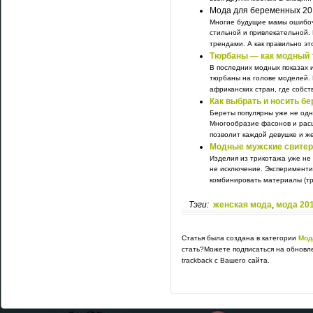
Мода для беременных 20
Многие будущие мамы ошибочн
стильной и привлекательной.
трендами. А как правильно это
Тюрбаны — как модный 
В последних модных показах 
тюрбаны на голове моделей. 
африканских стран, где собств
Как выбрать и носить бе
Береты популярны уже не одно
Многообразие фасонов и расц
позволит каждой девушке и ж
Модные мужские свитер
Изделия из трикотажа уже не
не исключение. Эксперименти
комбинировать материалы (три
Тэги:
женская мода
,
мода 20
Статья была создана в категории
Мод
стать?Можете подписаться на обновл
trackback с Вашего сайта.