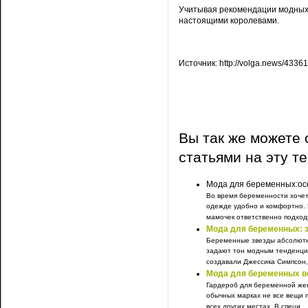
Учитывая рекомендации модных
настоящими королевами.
Источник: http://volga.news/4336
Вы так же можете 
статьями на эту т
Мода для беременных:ос
Во время беременности хочетс
одежде удобно и комфортно.
мамочек ответственно подходи
Мода для беременных: 
Беременные звезды абсолютн
задают тон модным тенденци
создавали Джессика Симпсон, 
Мода для беременных ве
Гардероб для беременной жен
обычных марках не все вещи п
всех других местах. В специ...