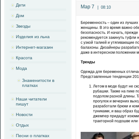
Дети
Мар 7
|
08:10
Дом
Беременность – один из лучших
Звезды
женщины. В это время важно о
безопасность. И начать, прежде
Изделия из льна
рекомендуется закинуть туфли н
с узкой талией и утягивающие п
Интернет-магазин
балахоны. Дизайнеры разрабаты
даже в интересном положении м
Красота
Тренды
Мода
Одежда для беременных отлича
Представленные тенденции 2017
Знаменитости в
платках
Летом в моде будут не с
рубашки. Также на пике 
подолом разной длины. Т
Наши читатели
прогулок и вечерних вых
пишут
разработали брюки и ком
туниками, и ваш образ б
Новости
джемпер придадут изюмин
тракторной подошве или 
Отдых
Песни о платках