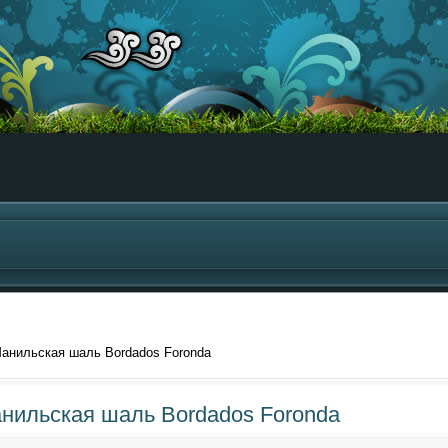
анильская шаль Bordados Foronda
нильская шаль Bordados Foronda