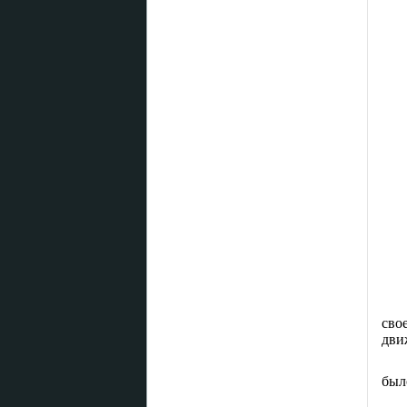
сво
дви
был