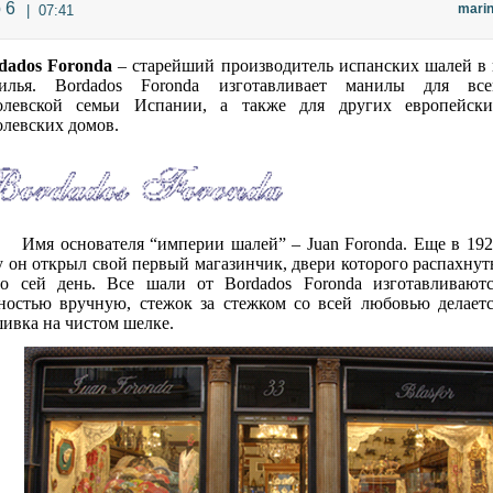
 6
mari
|
07:41
dados Foronda
– старейший производитель испанских шалей в 
илья. Bordados Foronda изготавливает манилы для все
олевской семьи Испании, а также для других европейски
олевских домов.
Имя основателя “империи шалей” – Juan Foronda. Еще в 19
у он открыл свой первый магазинчик, двери которого распахну
о сей день. Все шали от
Bordados Foronda
изготавливаютс
ностью вручную, стежок за стежком со всей любовью делает
ивка на чистом шелке.