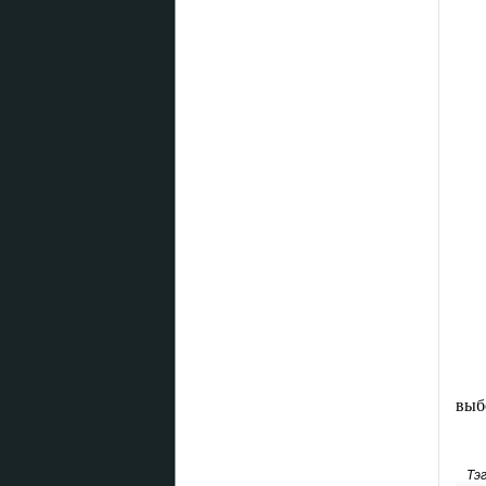
выб
Тэ