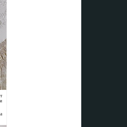
ет
и
ла