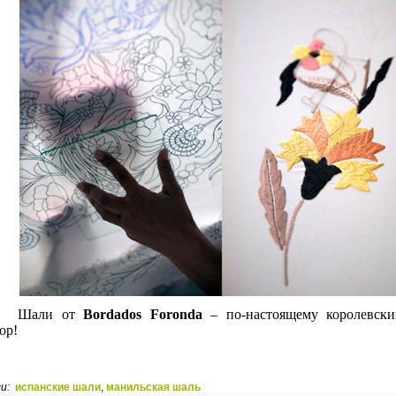
Шали от
Bordados Foronda
– по-настоящему королевски
ор!
ги:
испанские шали
,
манильская шаль