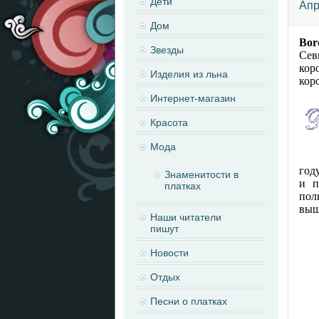
Дети
Апр
Дом
Bor
Звезды
Сев
кор
Изделия из льна
кор
Интернет-магазин
Красота
Мода
год
Знаменитости в
и п
платках
пол
выш
Наши читатели
пишут
Новости
Отдых
Песни о платках