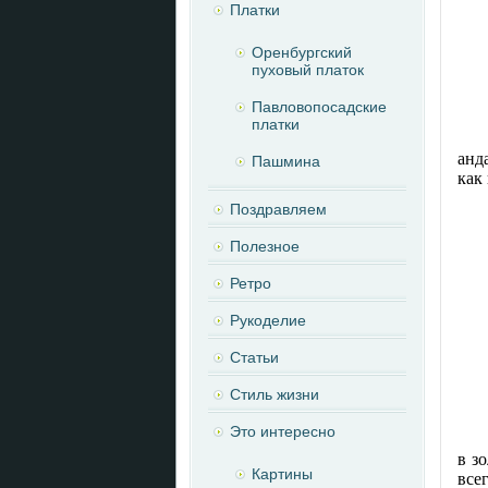
Платки
Оренбургский
пуховый платок
Павловопосадские
платки
анд
Пашмина
как
Поздравляем
Полезное
Ретро
Рукоделие
Статьи
Стиль жизни
Это интересно
в з
Картины
все