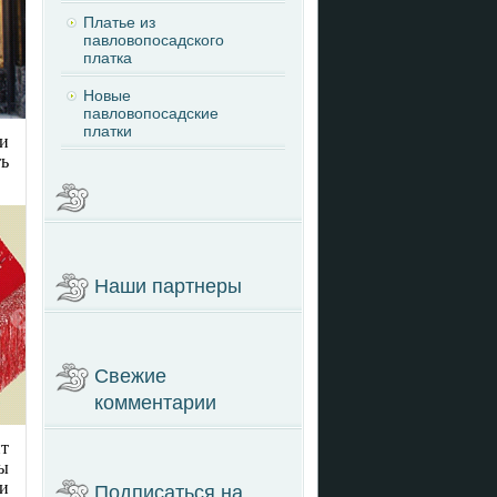
Платье из
павловопосадского
платка
Новые
павловопосадские
платки
и
ть
Наши партнеры
Свежие
комментарии
нт
Вы
и
Подписаться на