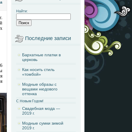
na
Найти:
г.
й
х
Последние записи
Бархатные платки в
церковь
26
Как носить стиль
ты
«томбой»
я
ся
Модные образы с
вещами нюдового
оттенка
С Новым Годом!
Свадебная мода —
2019 г.
Модные сумки зимой
2019 г.