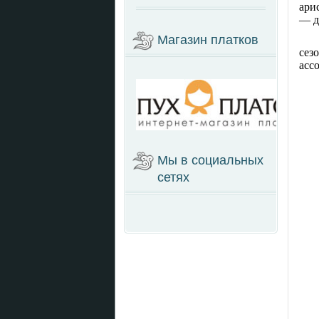
ари
— д
Магазин платков
сез
асс
Мы в социальных
сетях