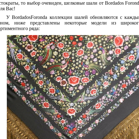
стократы, то выбор очевиден, шелковые шали от
Bordados Foron
ля Вас!
У
Bordados
Foronda
коллекции шалей обновляются с кажды
оном, ниже представлены некоторые модели из широког
ортиментного ряда: