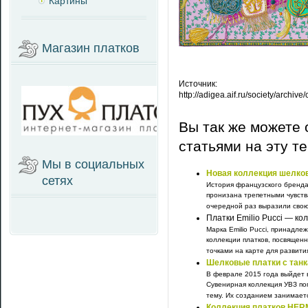
Картины
Магазин платков
Источник:
http://adigea.aif.ru/society/archi
Вы так же можете 
статьями на эту т
Мы в социальных
Новая коллекция шелко
сетях
История французского бренда
пронизана трепетными чувств
очередной раз выразили свою 
Платки Emilio Pucci — к
Марка Emilio Pucci, принадл
коллекции платков, посвящен
точками на карте для развития
Шелковые платки с тан
В феврале 2015 года выйдет в
Сувенирная коллекция УВЗ по
тему. Их созданием занимается
Коллекция платков HE