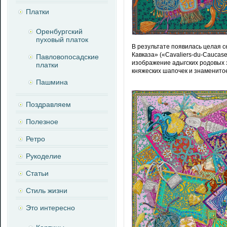
Платки
Оренбургский
пуховый платок
В результате появилась целая с
Кавказа» («Сavaliers-du-Сaucas
Павловопосадские
изображение адыгских родовых з
платки
княжеских шапочек и знаменито
Пашмина
Поздравляем
Полезное
Ретро
Рукоделие
Статьи
Стиль жизни
Это интересно