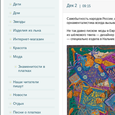
Дети
Дек 2
|
09:15
Дом
Самобытность народов России, и
Звезды
орнаменталистика всегда вызыв
Изделия из льна
Не так давно писком моды в Евр
из шёлкового твила — дизайнер
Интернет-магазин
— специально ездила в Нальчик 
Красота
Мода
Знаменитости в
платках
Наши читатели
пишут
Новости
Отдых
Песни о платках