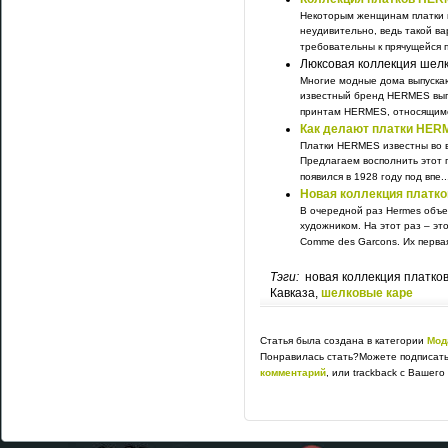
Некоторым женщинам платки п
неудивительно, ведь такой ва
требовательны к прячущейся по
Люксовая коллекция шел
Многие модные дома выпускаю
известный бренд HERMES вып
принтам HERMES, относящимся
Как делают платки HER
Платки HERMES известны во вс
Предлагаем восполнить этот 
появился в 1928 году под впе..
Новая коллекция платк
В очередной раз Hermes объе
художником. На этот раз – эт
Comme des Garcons. Их первая
Тэги:
новая коллекция платк
Кавказа,
шелковые каре
Статья была создана в категории
Мод
Понравилась стать?Можете подписать
комментарий
, или trackback с Вашего