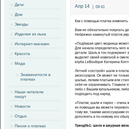
Дети
Апр 14
|
09:41
Дом
Как с помощью платка изменить
Звезды
Вам не обязательно покупать де
Изделия из льна
Небрежно накинутый платок укр
Интернет-магазин
«Подбирая цвет, модница можете
Для начала определитесь чего 
детали. Шаль в тон подчеркнет 
Красота
выделит своей новизной и смело
клуба LeBoutique Катерина Копт
Мода
Летней «сестрой» шали и платка
Знаменитости в
аксессуаров. Он может не тольк
платках
шалью, легким платьем или сти
себя не ограничивать. Главное 
либо с Вашим купальником, либо
Наши читатели
подходить под наряд.
пишут
«Платки, шали и парео – очень
Новости
их помощью вы можете перевопл
тому же, такими аксессуарами о
Отдых
дополнять и по-новому его обыг
Песни о платках
Тренд№1: шелк и ажурная вязк