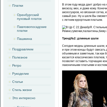
В этом году мода дает добро на 
Платки
вискозу, мех, и даже кожу. Коне
аксессуаров, но вязаная сетка,
Оренбургский
самый раз. Ну а шелк Вы сможете
пуховый платок
с летним курортным платьем.
Павловопосадские
платки
Пашмина
Тренд№2: длинные шали
Сегодня модны длинные шали, к
Поздравляем
и при этом концы будут свисать
объемным и заметным, так как б
Полезное
касается классических платков,
позволит оставить торчащие кон
лаконичными платьями и костю
Ретро
Рукоделие
Статьи
Стиль жизни
Это интересно