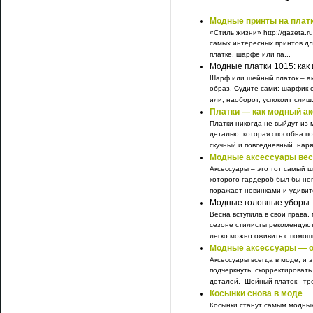
Модные принты на платк
«Стиль жизни» http://gazeta.r
самых интересных принтов для
платке, шарфе или па...
Модные платки 1015: как 
Шарф или шейный платок – ак
образ. Судите сами: шарфик с
или, наоборот, успокоит слиш.
Платки — как модный ак
Платки никогда не выйдут из
деталью, которая способна по
скучный и повседневный наряд,
Модные аксессуары вес
Аксессуары – это тот самый 
которого гардероб был бы не
поражает новинками и удивит
Модные головные уборы 
Весна вступила в свои права,
сезоне стилисты рекомендуют
легко можно оживить с помощь
Модные аксессуары — ос
Аксессуары всегда в моде, и 
подчеркнуть, скорректироват
деталей. Шейный платок - тре
Косынки снова в моде
Косынки станут самым модны