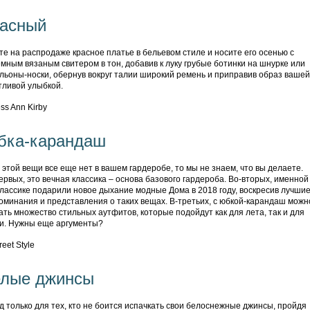
асный
те на распродаже красное платье в бельевом стиле и носите его осенью с
мным вязаным свитером в тон, добавив к луку грубые ботинки на шнурке или
льоны-носки, обернув вокруг талии широкий ремень и приправив образ вашей
тливой улыбкой.
ка-карандаш
 этой вещи все еще нет в вашем гардеробе, то мы не знаем, что вы делаете.
ервых, это вечная классика – основа базового гардероба. Во-вторых, именной
классике подарили новое дыхание модные Дома в 2018 году, воскресив лучши
оминания и представления о таких вещах. В-третьих, с юбкой-карандаш можн
ать множество стильных аутфитов, которые подойдут как для лета, так и для
и. Нужны еще аргументы?
лые джинсы
д только для тех, кто не боится испачкать свои белоснежные джинсы, пройдя