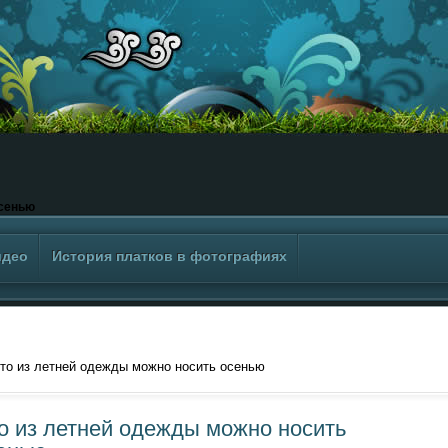
осенью
идео
История платков в фотографиях
то из летней одежды можно носить осенью
о из летней одежды можно носить