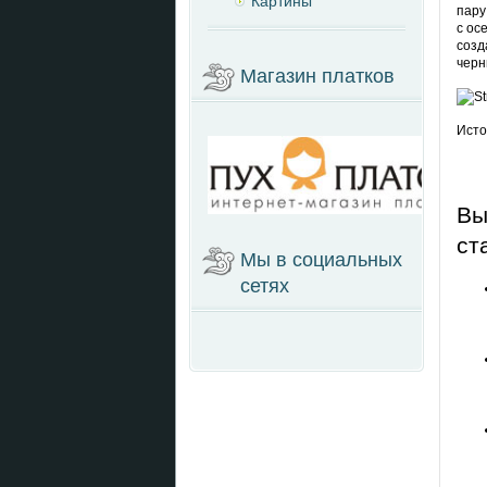
Картины
пару
с ос
созд
черн
Магазин платков
Источ
Вы
ст
Мы в социальных
сетях