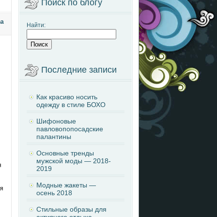
Поиск по блогу
na
Найти:
Последние записи
Как красиво носить
одежду в стиле БОХО
Шифоновые
павловопопосадские
палантины
Основные тренды
мужской моды — 2018-
я
2019
Модные жакеты —
ся
осень 2018
Стильные образы для