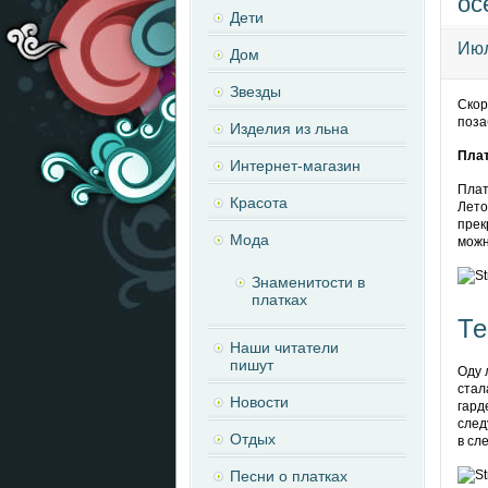
ос
Дети
Июл
Дом
Звезды
Скор
поза
Изделия из льна
Пла
Интернет-магазин
Плат
Красота
Лето
прек
Мода
можн
Знаменитости в
платках
Те
Наши читатели
пишут
Оду 
стал
Новости
гард
след
Отдых
в сл
Песни о платках