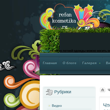
>
Мода
> Что из летней одежды можно носить 
Главная
О блоге
Галерея
В
Ч
Рубрики
Чт
Видео