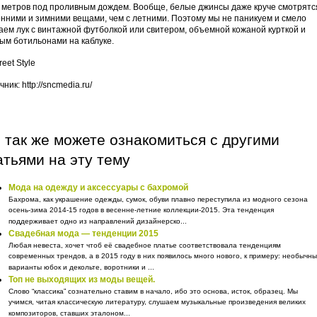
 метров под проливным дождем. Вообще, белые джинсы даже круче смотрятс
енними и зимними вещами, чем с летними. Поэтому мы не паникуем и смело
аем лук с винтажной футболкой или свитером, объемной кожаной курткой и
ым ботильонами на каблуке.
ник: http://sncmedia.ru/
 так же можете ознакомиться с другими
атьями на эту тему
Мода на одежду и аксессуары с бахромой
Бахрома, как украшение одежды, сумок, обуви плавно переступила из модного сезона
осень-зима 2014-15 годов в весенне-летние коллекции-2015. Эта тенденция
поддерживает одно из направлений дизайнерско...
Свадебная мода — тенденции 2015
Любая невеста, хочет чтоб её свадебное платье соответствовала тенденциям
современных трендов, а в 2015 году в них появилось много нового, к примеру: необычн
варианты юбок и декольте, воротники и ...
Топ не выходящих из моды вещей.
Слово “классика” сознательно ставим в начало, ибо это основа, исток, образец. Мы
учимся, читая классическую литературу, слушаем музыкальные произведения великих
композиторов, ставших эталоном...