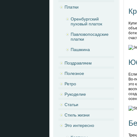
Платки
Кр
Оренбургский
Купи
пуховый платок
объе
боти
Павловопосадские
счас
платки
Пашмина
Юб
Поздравляем
Полезное
Если
Во-п
Ретро
это 
восп
Рукоделие
созд
осен
Статьи
Стиль жизни
Бе
Это интересно
Трен