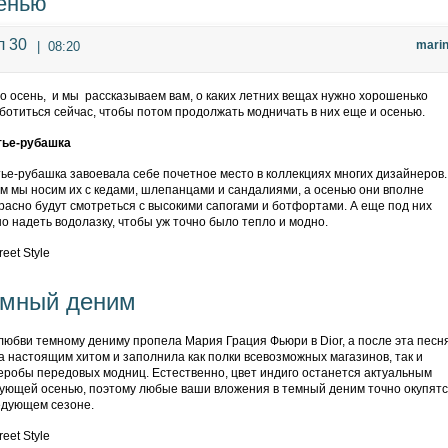
енью
 30
mari
|
08:20
о осень, и мы рассказываем вам, о каких летних вещах нужно хорошенько
ботиться сейчас, чтобы потом продолжать модничать в них еще и осенью.
тье-рубашка
ье-рубашка завоевала себе почетное место в коллекциях многих дизайнеров.
м мы носим их с кедами, шлепанцами и сандалиями, а осенью они вполне
расно будут смотреться с высокими сапогами и ботфортами. А еще под них
о надеть водолазку, чтобы уж точно было тепло и модно.
мный деним
любви темному дениму пропела Мария Грация Фьюри в Dior, а после эта песн
а настоящим хитом и заполнила как полки всевозможных магазинов, так и
еробы передовых модниц. Естественно, цвет индиго останется актуальным
ующей осенью, поэтому любые ваши вложения в темный деним точно окупят
едующем сезоне.