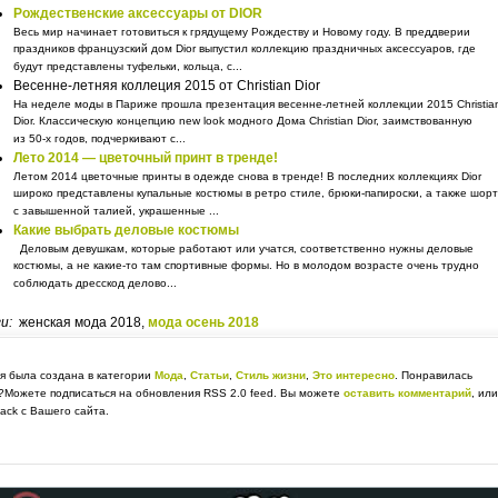
Рождественские аксессуары от DIOR
Весь мир начинает готовиться к грядущему Рождеству и Новому году. В преддверии
праздников французский дом Dior выпустил коллекцию праздничных аксессуаров, где
будут представлены туфельки, кольца, с...
Весенне-летняя коллеция 2015 от Christian Dior
На неделе моды в Париже прошла презентация весенне-летней коллекции 2015 Christia
Dior. Классическую концепцию new look модного Дома Christian Dior, заимствованную
из 50-х годов, подчеркивают с...
Лето 2014 — цветочный принт в тренде!
Летом 2014 цветочные принты в одежде снова в тренде! В последних коллекциях Dior
широко представлены купальные костюмы в ретро стиле, брюки-папироски, а также шор
с завышенной талией, украшенные ...
Какие выбрать деловые костюмы
Деловым девушкам, которые работают или учатся, соответственно нужны деловые
костюмы, а не какие-то там спортивные формы. Но в молодом возрасте очень трудно
соблюдать дресскод делово...
ги:
женская мода 2018,
мода осень 2018
я была создана в категории
Мода
,
Статьи
,
Стиль жизни
,
Это интересно
. Понравилась
?Можете подписаться на обновления RSS 2.0 feed. Вы можете
оставить комментарий
, или
back с Вашего сайта.