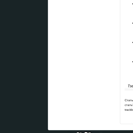
Тэ
Стать
стать
track