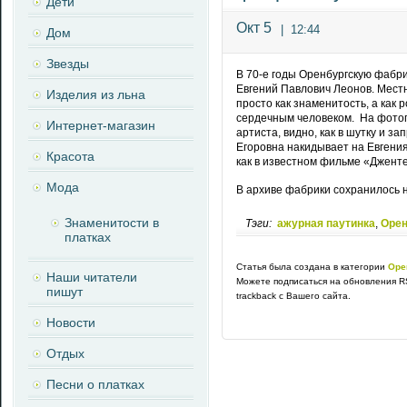
Дети
Окт 5
|
12:44
Дом
Звезды
В 70-е годы Оренбургскую фабри
Евгений Павлович Леонов. Мест
Изделия из льна
просто как знаменитость, а как 
сердечным человеком. На фотог
Интернет-магазин
артиста, видно, как в шутку и 
Егоровна накидывает на Евгения
Красота
как в известном фильме «Джент
Мода
В архиве фабрики сохранилось н
Знаменитости в
Тэги:
ажурная паутинка
,
Орен
платках
Статья была создана в категории
Оре
Наши читатели
Можете подписаться на обновления R
пишут
trackback с Вашего сайта.
Новости
Отдых
Песни о платках